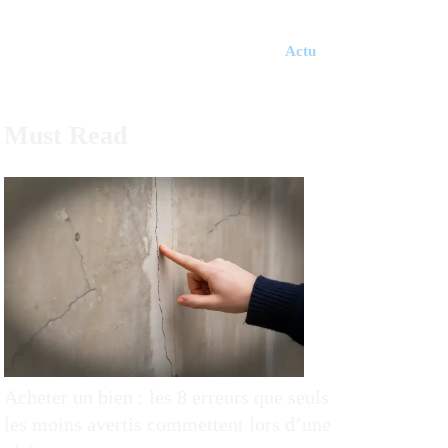
Actu
Must Read
Acheter un bien : les 8 erreurs que seuls
les moins avertis commettent lors d’une