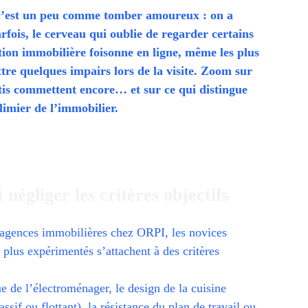
 c’est un peu comme tomber amoureux : on a
rfois, le cerveau qui oublie de regarder certains
ation immobilière foisonne en ligne, même les plus
tre quelques impairs lors de la visite. Zoom sur
rtis commettent encore… et sur ce qui distingue
imier de l’immobilier.
 négliger les critères objectifs
’agences immobilières chez ORPI, les novices
s plus expérimentés s’attachent à des critères
e de l’électroménager, le design de la cuisine
ssif ou flottant), la résistance du plan de travail ou