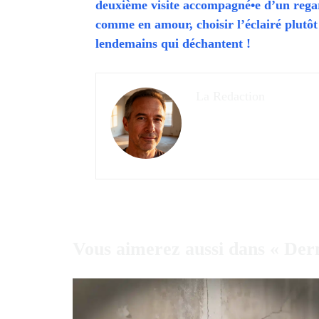
deuxième visite accompagné•e d’un rega
comme en amour, choisir l’éclairé plutô
lendemains qui déchantent !
La Redaction
Vous aimerez aussi dans « Der