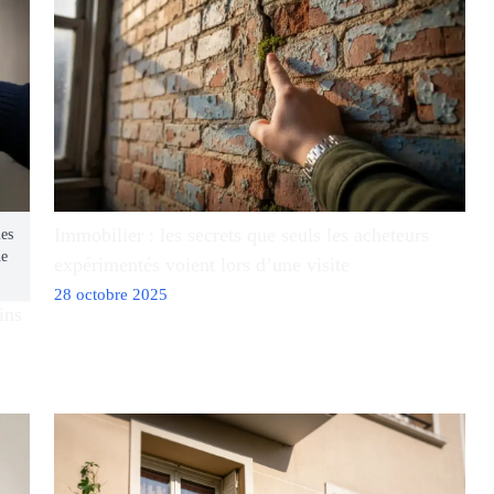
Immobilier : les secrets que seuls les acheteurs
les
ne
expérimentés voient lors d’une visite
28 octobre 2025
ins