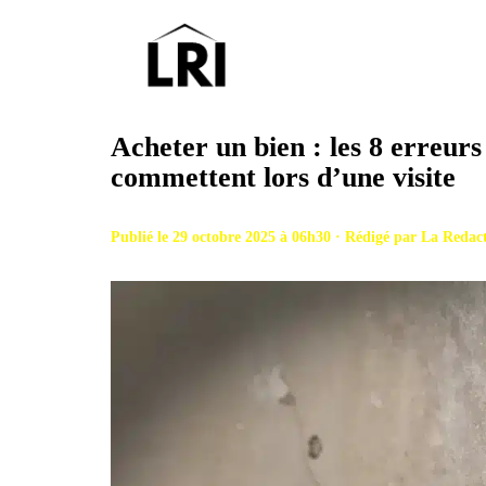
Aller
au
contenu
Acheter un bien : les 8 erreurs
commettent lors d’une visite
Publié le 29 octobre 2025 à 06h30 · Rédigé par
La Redac