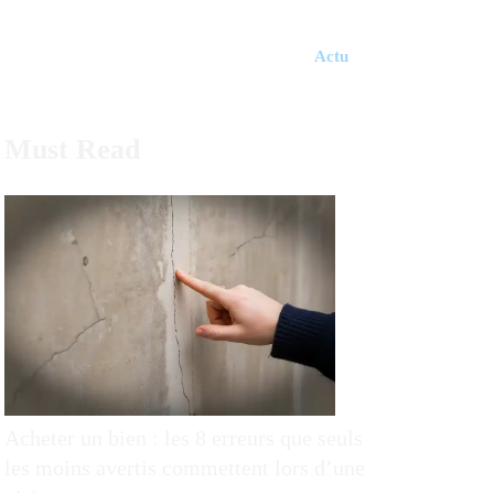
Actu
Must Read
Acheter un bien : les 8 erreurs que seuls
les moins avertis commettent lors d’une