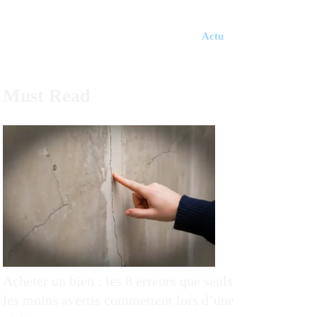
Actu
Must Read
Acheter un bien : les 8 erreurs que seuls
les moins avertis commettent lors d’une