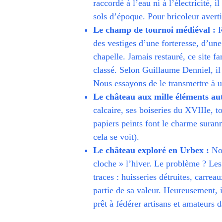
raccordé à l’eau ni à l’électricité,
sols d’époque. Pour bricoleur aver
Le champ de tournoi médiéval :
R
des vestiges d’une forteresse, d’un
chapelle. Jamais restauré, ce site 
classé. Selon Guillaume Denniel, il
Nous essayons de le transmettre à un
Le château aux mille éléments au
calcaire, ses boiseries du XVIIIe, to
papiers peints font le charme suran
cela se voit).
Le château exploré en Urbex :
Non
cloche » l’hiver. Le problème ? Les
traces : huisseries détruites, carrea
partie de sa valeur. Heureusement, i
prêt à fédérer artisans et amateurs 