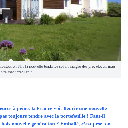
ontées en 8h : la nouvelle tendance séduit malgré des prix élevés, mais
l vraiment craquer ?
ures à peine, la France voit fleurir une nouvelle
s toujours tendre avec le portefeuille ! Faut-il
 bois nouvelle génération ? Emballé, c’est pesé, on