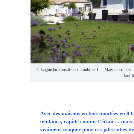
© languedoc-roussillon-immobilier.fr – Maisons en bois m
faut-i
Avec des maisons en bois montées en 8 he
tendance, rapide comme l’éclair… mais pa
vraiment craquer pour ces jolis cubes de