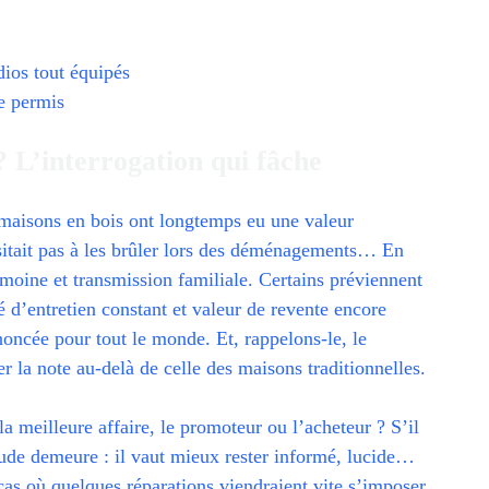
dios tout équipés
de permis
? L’interrogation qui fâche
s maisons en bois ont longtemps eu une valeur
sitait pas à les brûler lors des déménagements… En
moine et transmission familiale. Certains préviennent
té d’entretien constant et valeur de revente encore
noncée pour tout le monde. Et, rappelons-le, le
 la note au-delà de celle des maisons traditionnelles.
la meilleure affaire, le promoteur ou l’acheteur ? S’il
itude demeure : il vaut mieux rester informé, lucide…
cas où quelques réparations viendraient vite s’imposer