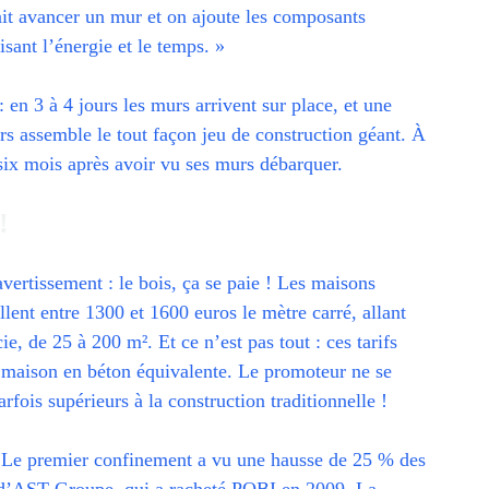
ait avancer un mur et on ajoute les composants
isant l’énergie et le temps. »
: en 3 à 4 jours les murs arrivent sur place, et une
rs assemble le tout façon jeu de construction géant. À
six mois après avoir vu ses murs débarquer.
!
avertissement : le bois, ça se paie ! Les maisons
llent entre 1300 et 1600 euros le mètre carré, allant
e, de 25 à 200 m². Et ce n’est pas tout : ces tarifs
maison en béton équivalente. Le promoteur ne se
rfois supérieurs à la construction traditionnelle !
 Le premier confinement a vu une hausse de 25 % des
d’AST Groupe, qui a racheté POBI en 2009. La