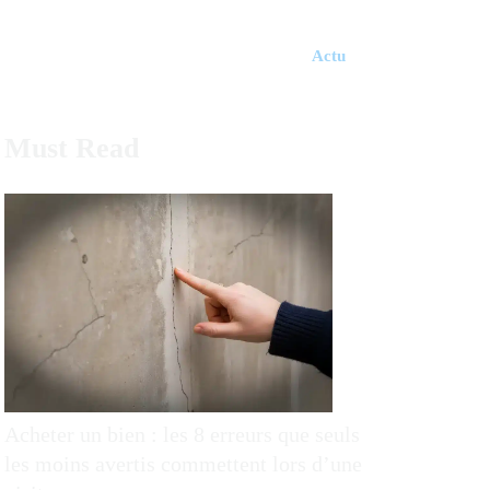
Actu
Must Read
Acheter un bien : les 8 erreurs que seuls
les moins avertis commettent lors d’une